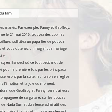
du film
es mariés. Par exemple, Fanny et Geoffroy.
me le 21 mai 2016, trouvez des copines
oiffure, sollicitez un papa fier de pouvoir
ils et vous obtenez un magnifique mariage
i ».
arcq-en-Baroeul où ce tout petit mot de
é pour la première fois par les principaux
celleront par la suite, leur union en l’église
ns l’émotion et la joie du moment.
turel que Geoffroy et Fanny, sera d’ailleurs
ccompagnée de sa guitare, sur les douces
 de Nada Surf et du silence admiratif des
 et sincère à la fois et qui a su amplement