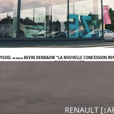
RENAULT [↕A