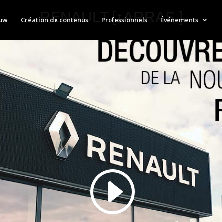
RENAULT [↕ARRAS ]
auw
Création de contenus
Professionnels
Événements