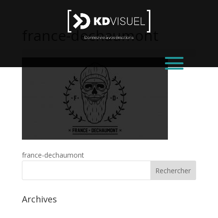
france-dechaumont
france-dechaumont
Archives