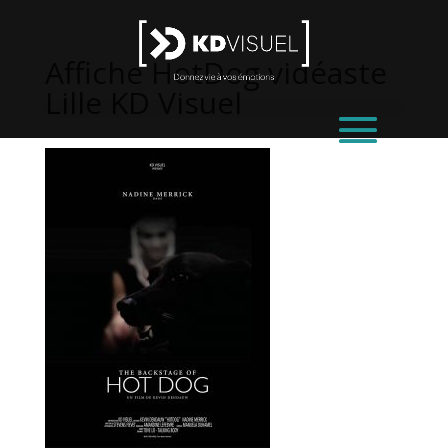
Affiche HotDog vidéaste
Lille KD Visuel