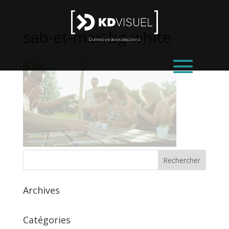
sab-et-max-bg-white
Archives
Catégories