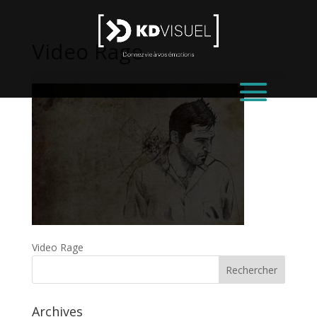
Video Rage
Video Rage
Archives