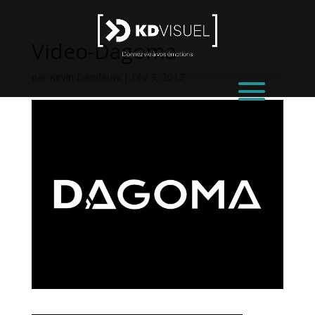
Video-Dagoma
par
Kevin Dendauw
|
Fév 3, 2017