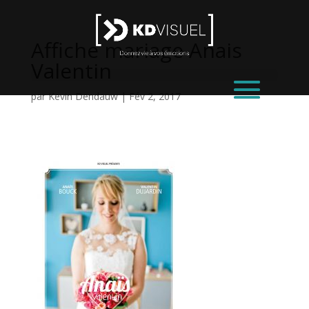
Affiche mariage Anais
Valentin
par
Kevin Dendauw
|
Fév 2, 2017