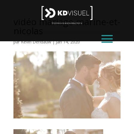
vidéo mariage-marine-et-
nicolas
par
Kevin Dendauw
|
Jan 14, 2020