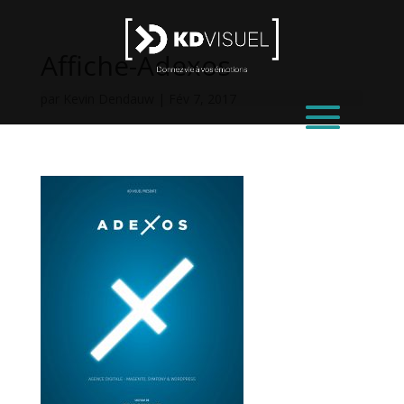
Affiche-Adexos
par
Kevin Dendauw
|
Fév 7, 2017