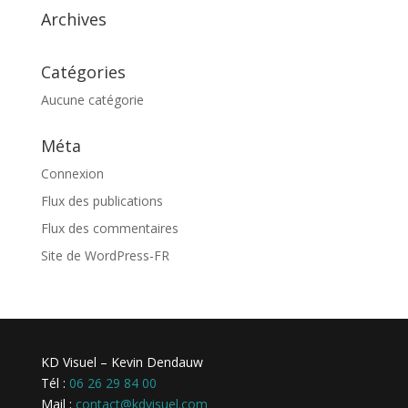
Archives
Catégories
Aucune catégorie
Méta
Connexion
Flux des publications
Flux des commentaires
Site de WordPress-FR
KD Visuel – Kevin Dendauw
Tél :
06 26 29 84 00
Mail :
contact@kdvisuel.com