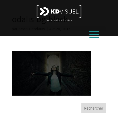
odalis-bg-black
par
Kevin Dendauw
|
Avr 28, 2016