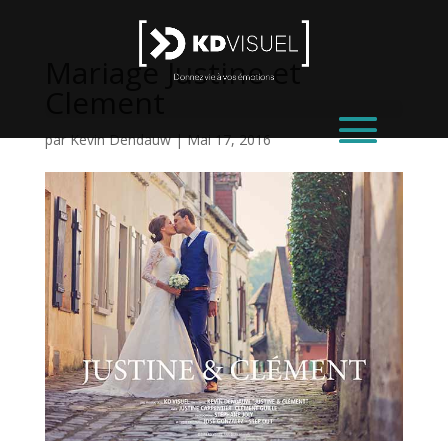
Mariage Justine et
Clement
par
Kevin Dendauw
|
Mai 17, 2016