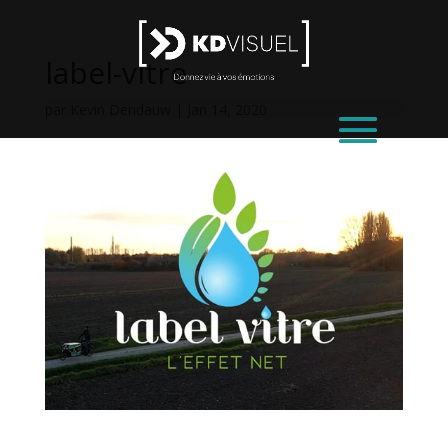
label-vitre
par
Kevin Dendauw
|
Jan 14, 2020