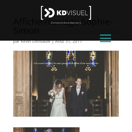
Affiche-mariage-Sophie-
Simon
par
Kevin Dendauw
|
Août 31, 2017