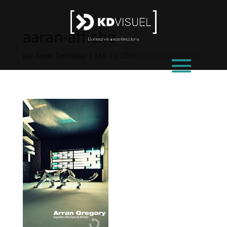
aaran-affiche
par
Kevin Dendauw
|
Mai 10, 2016