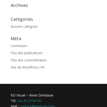
Archives
Catégories
Aucune catégorie
Méta
Connexion
Flux des publications
Flux des commentaires
Site de WordPress-FR
KD Visuel – Kevin Dendauw
Tél :
06 26 29 84 00
Mail :
contact@kdvisuel.com